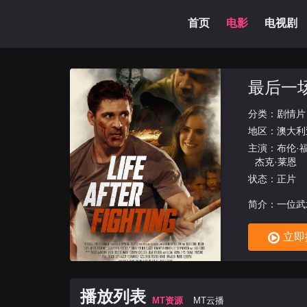
首页
电影
电视剧
最后一
分类：
剧情片
地区：
澳大利
主演：
布伦·
杰克·莱恩
状态：正片
简介：一位武
立即
播放列表
MT资源
MT云播