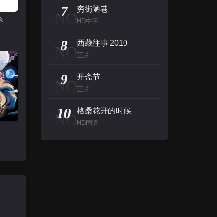
7
穷街陋巷
NO
杀
HD中字
8
西藏往事 2010
NO
正片
9
开斋节
NO
正片
10
格桑花开的时候
NO
HD国语