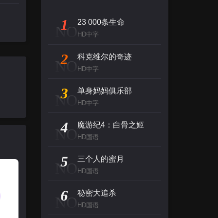
1
23 000条生命
NO
HD中字
2
科克维尔的奇迹
NO
HD中字
3
单身妈妈俱乐部
NO
HD中字
4
魔游纪4：白骨之姬
NO
HD国语
5
三个人的蜜月
NO
HD国语
6
秘密大追杀
NO
HD国语