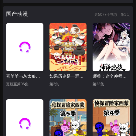
国产动漫
共
5077
个视频 · 第1页
喜羊羊与灰太狼之破界山海诀
如果历史是一群喵 大明皇朝篇
师尊：这个冲师逆徒才不是圣子 动态漫画
更新至第06集
第2集
第23集