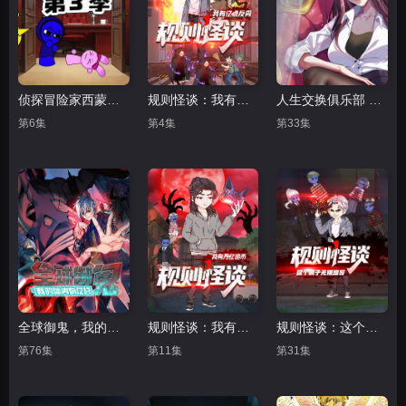
侦探冒险家西蒙第三季
规则怪谈：我有亿点反骨
人生交换俱乐部 动态漫画
第6集
第4集
第33集
全球御鬼，我的体内有亿只鬼动态漫画
规则怪谈：我有万亿诡币
规则怪谈：这个疯子无视诡异
第76集
第11集
第31集