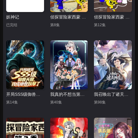
妖神记
侦探冒险家西蒙 第5季
侦探冒险家西蒙 第四季
已完结
第8集
第12集
开局SSS级御兽天赋，我成绝世妖孽动态漫画
我真的不想当第一 第二季
我召唤出了诸天神魔 动态漫画 第一季
第14集
第40集
第98集