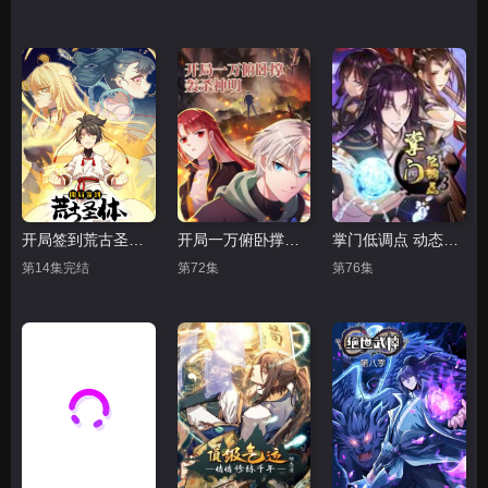
开局签到荒古圣体 动态漫画
开局一万俯卧撑：轰杀神明 动态漫画
掌门低调点 动态漫画 第三季
第14集完结
第72集
第76集