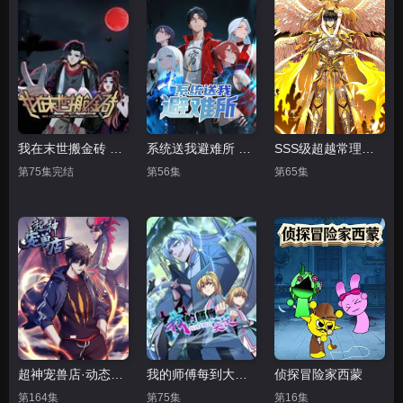
我在末世搬金砖 动态漫画 第一季
系统送我避难所 动态漫画 第一季
SSS级超越常理的圣骑士 动态漫画
第75集完结
第56集
第65集
超神宠兽店·动态漫画
我的师傅每到大限才突破 动态漫画 第一季
侦探冒险家西蒙
第164集
第75集
第16集