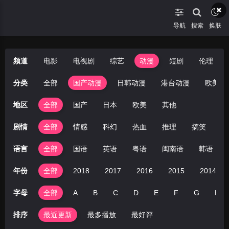
导航
搜索
换肤
频道
电影
电视剧
综艺
动漫
短剧
伦理
分类
全部
国产动漫
日韩动漫
港台动漫
欧美动
地区
全部
国产
日本
欧美
其他
剧情
全部
情感
科幻
热血
推理
搞笑
冒
语言
全部
国语
英语
粤语
闽南语
韩语
年份
全部
2018
2017
2016
2015
2014
字母
全部
A
B
C
D
E
F
G
H
排序
最近更新
最多播放
最好评