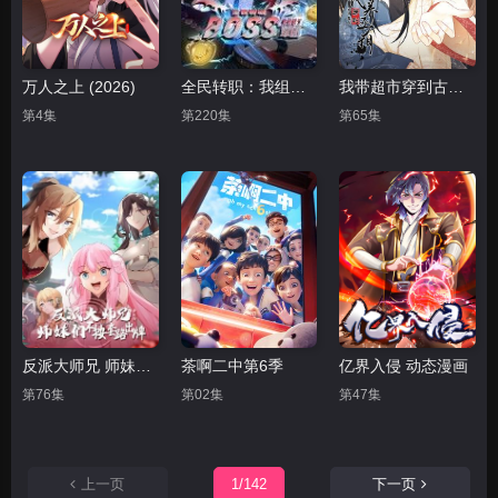
万人之上 (2026)
全民转职：我组建了BOSS军团
我带超市穿到古代养丞相
第4集
第220集
第65集
反派大师兄 师妹们不按套路出牌·动态漫画
茶啊二中第6季
亿界入侵 动态漫画
第76集
第02集
第47集
上一页
1/142
下一页