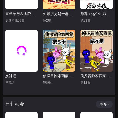
喜羊羊与灰太狼之破界山海诀
如果历史是一群喵 大明皇朝篇
师尊：这个冲师逆徒才不是圣子 动态漫画
更新至第06集
第2集
第23集
妖神记
侦探冒险家西蒙 第5季
侦探冒险家西蒙 第四季
已完结
第8集
第12集
日韩动漫
更多>