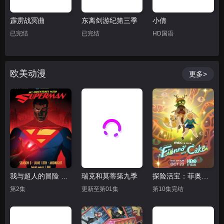
霹雳战冥曲
东离剑游纪第三季
小倩
已完结
已完结
HD国语
欧美动漫
更多>
我与超人的冒险 第三季
瑞克和莫蒂第九季
探险活宝：菲奥娜与蛋糕 第二季
第2集
更新至第01集
第10集完结