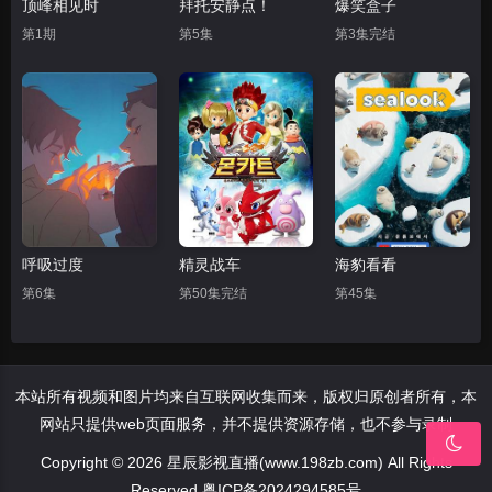
顶峰相见时
拜托安静点！
爆笑盒子
第1期
第5集
第3集完结
呼吸过度
精灵战车
海豹看看
第6集
第50集完结
第45集
本站所有视频和图片均来自互联网收集而来，版权归原创者所有，本
网站只提供web页面服务，并不提供资源存储，也不参与录制
Copyright © 2026 星辰影视直播(www.198zb.com) All Rights
Reserved
粤ICP备2024294585号