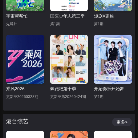
宇宙帮帮忙
国医少年志第三季
短剧X家族
先导片
第1期
第1期
乘风2026
奔跑吧第十季
开始奏乐开始舞
更新至20260328期
更新至第20260424期
第1期
港台综艺
更多>