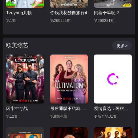
Tzuyang几顿
你钱我花独自旅行4
闲着干嘛呢？
第1期
第260221期
第260221期
欧美综艺
更多>
囚牢生存战
最后通牒不结就分 第四季
爱情盲选：阿根廷篇第二季
第12集
第8期完结
更新至第01集