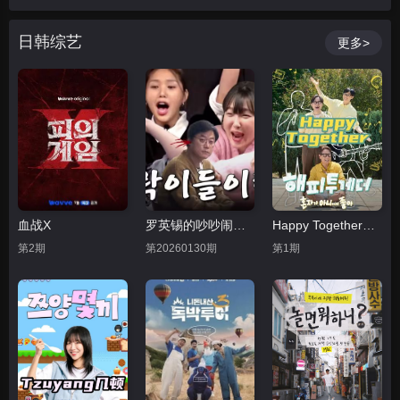
日韩综艺
更多>
血战X
罗英锡的吵吵闹闹 蹦蹦地球游戏厅篇
Happy Together不是一个人真好
第2期
第20260130期
第1期