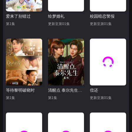
爱来了别错过
绘梦婚礼
校园暗恋警报
第1集
更新至第01集
更新至第01集
等待黎明破晓时
清醒点 泰尔先生番外篇
偿还
第1集
第1集
更新至第01集