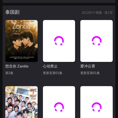
泰国剧
共
1262
个视频 · 第1页
想念你 Zantiis
心动禁止
爱冲云霄
第2集
更新至第01集
更新至第01集