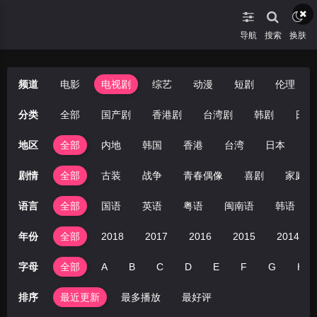
导航
搜索
换肤
频道
电影
电视剧
综艺
动漫
短剧
伦理
分类
全部
国产剧
香港剧
台湾剧
韩剧
日剧
地区
全部
内地
韩国
香港
台湾
日本
美
剧情
全部
古装
战争
青春偶像
喜剧
家庭
语言
全部
国语
英语
粤语
闽南语
韩语
年份
全部
2018
2017
2016
2015
2014
字母
全部
A
B
C
D
E
F
G
H
排序
最近更新
最多播放
最好评