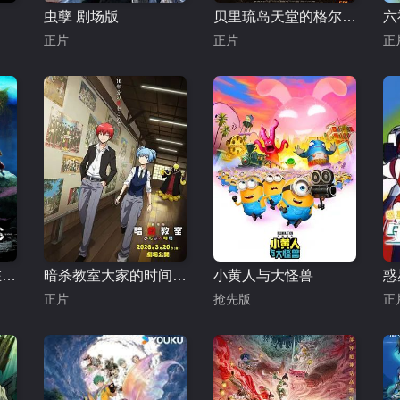
虫孽 剧场版
贝里琉岛天堂的格尔尼卡
正片
正片
正
心理测量者SS3，在恩怨的彼方
暗杀教室大家的时间剧场版
小黄人与大怪兽
正片
抢先版
正