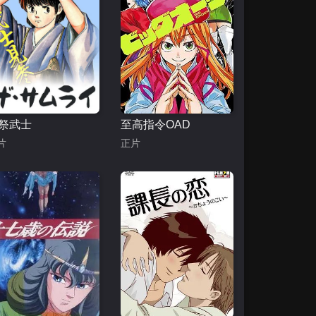
祭武士
至高指令OAD
片
正片