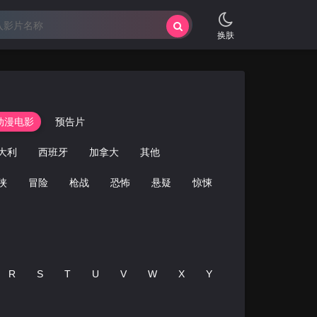
换肤
动漫电影
预告片
大利
西班牙
加拿大
其他
侠
冒险
枪战
恐怖
悬疑
惊悚
经典
青春
R
S
T
U
V
W
X
Y
Z