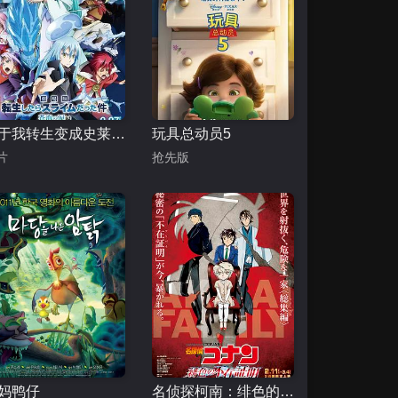
关于我转生变成史莱姆这档事 苍海之泪篇 劇場版
玩具总动员5
片
抢先版
妈鸭仔
名侦探柯南：绯色的不在场证明