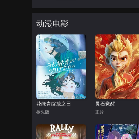
动漫电影
花绿青绽放之日
灵石觉醒
抢先版
正片