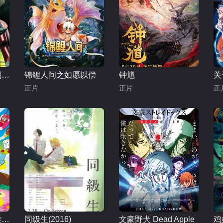
老虎和兔子，崛起劇場版
锦鲤人间之如愿以偿
钟馗
正片
正片
正
面包超人恰彭的英雄 剧场版
同级生(2016)
文豪野犬 Dead Apple
鸡