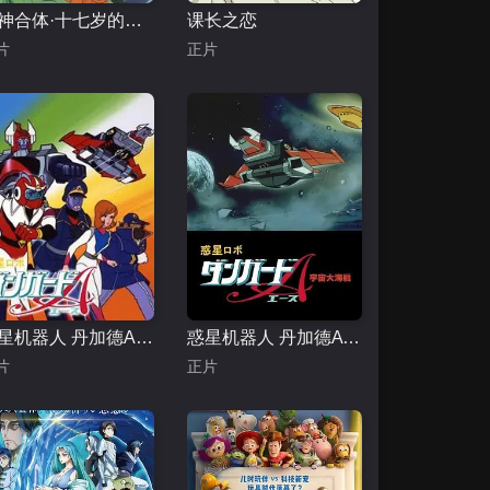
六神合体·十七岁的传说
课长之恋
片
正片
惑星机器人 丹加德A-剧场版
惑星机器人 丹加德A 宇宙大海战-剧场版
片
正片