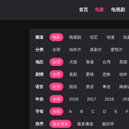
首页
电影
电视剧
频道
电影
电视剧
综艺
动漫
短
分类
全部
动作片
喜剧片
爱情片
地区
全部
大陆
香港
台湾
美国
剧情
全部
喜剧
爱情
恐怖
动作
语言
全部
国语
英语
粤语
闽南
年份
全部
2018
2017
2016
20
字母
全部
A
B
C
D
E
F
排序
最近更新
最多播放
最好评