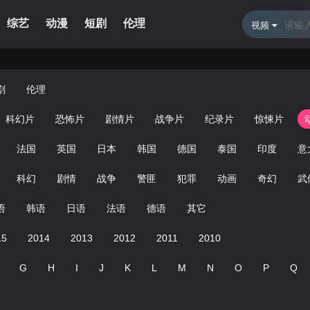
综艺
动漫
短剧
伦理
新闻资讯
体育直播
留言
视频
剧
伦理
科幻片
恐怖片
剧情片
战争片
纪录片
惊悚片
法国
英国
日本
韩国
德国
泰国
印度
意
科幻
剧情
战争
警匪
犯罪
动画
奇幻
武
语
韩语
日语
法语
德语
其它
15
2014
2013
2012
2011
2010
G
H
I
J
K
L
M
N
O
P
Q