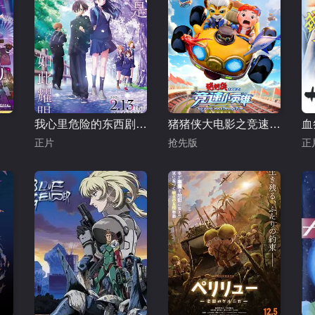
我心里危险的东西剧场版劇場版
猪猪侠大电影之竞速小英雄
血
正片
抢先版
正