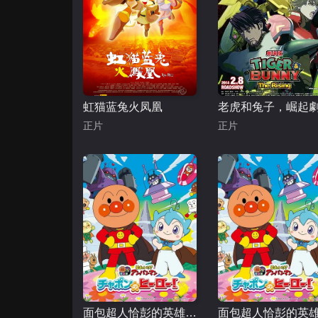
虹猫蓝兔火凤凰
正片
正片
面包超人恰彭的英雄剧场版 (普通话)