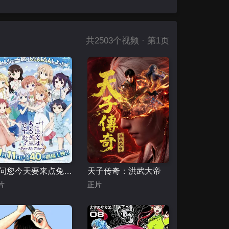
共
2503
个视频 · 第1页
请问您今天要来点兔子吗剧场版
天子传奇：洪武大帝
片
正片