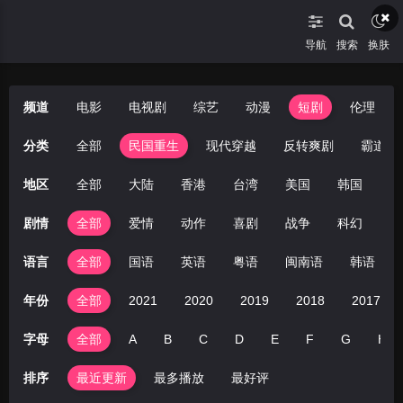
导航
搜索
换肤
频道
电影
电视剧
综艺
动漫
短剧
伦理
分类
全部
民国重生
现代穿越
反转爽剧
霸道总
地区
全部
大陆
香港
台湾
美国
韩国
日
剧情
全部
爱情
动作
喜剧
战争
科幻
剧
语言
全部
国语
英语
粤语
闽南语
韩语
年份
全部
2021
2020
2019
2018
2017
字母
全部
A
B
C
D
E
F
G
H
排序
最近更新
最多播放
最好评