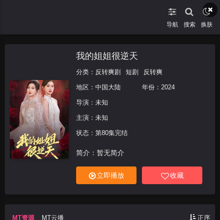
导航
搜索
换肤
我的姐姐很逆天
分类：
反转爽剧
短剧
反转爽
地区：
中国大陆
年份：
2024
导演：未知
主演：未知
状态：第80集完结
简介：暂无简介
立即播放
收藏
MT资源
MT云播
正序